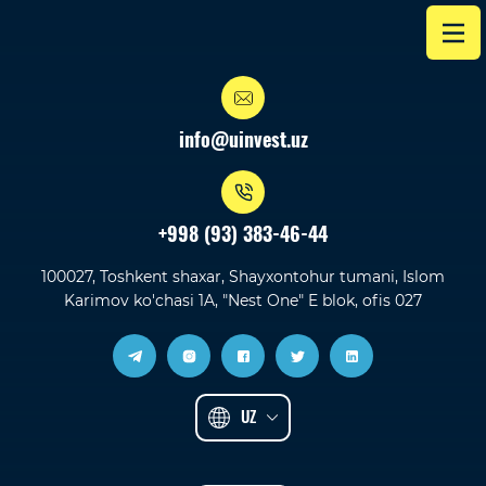
info@uinvest.uz
+998 (93) 383-46-44
100027, Toshkent shaxar, Shayxontohur tumani, Islom
Karimov ko'chasi 1A, "Nest One" E blok, ofis 027
UZ