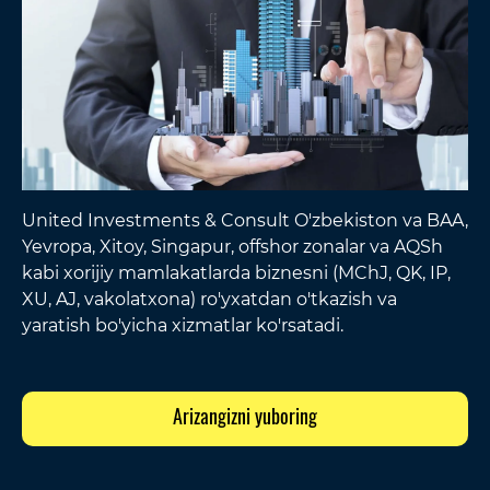
United Investments & Consult O'zbekiston va BAA,
Yevropa, Xitoy, Singapur, offshor zonalar va AQSh
kabi xorijiy mamlakatlarda biznesni (MChJ, QK, IP,
XU, AJ, vakolatxona) ro'yxatdan o'tkazish va
yaratish bo'yicha xizmatlar ko'rsatadi.
Arizangizni yuboring