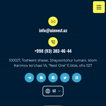
info@uinvest.uz
+998 (93) 383-46-44
100027, Toshkent shaxar, Shayxontohur tumani, Islom
Karimov ko'chasi 1A, "Nest One" E blok, ofis 027
UZ