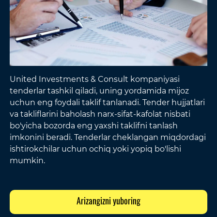
United Investments & Consult kompaniyasi
tenderlar tashkil qiladi, uning yordamida mijoz
uchun eng foydali taklif tanlanadi. Tender hujjatlari
va takliflarini baholash narx-sifat-kafolat nisbati
bo'yicha bozorda eng yaxshi taklifni tanlash
imkonini beradi. Tenderlar cheklangan miqdordagi
ishtirokchilar uchun ochiq yoki yopiq bo'lishi
mumkin.
Arizangizni yuboring